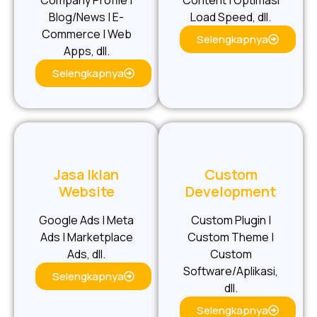
Company Profile |
Content | Optimasi
Blog/News | E-
Load Speed, dll.
Commerce | Web
Selengkapnya
Apps, dll.
Selengkapnya
Jasa Iklan
Custom
Website
Development
Google Ads | Meta
Custom Plugin |
Ads | Marketplace
Custom Theme |
Ads, dll.
Custom
Software/Aplikasi,
Selengkapnya
dll.
Selengkapnya